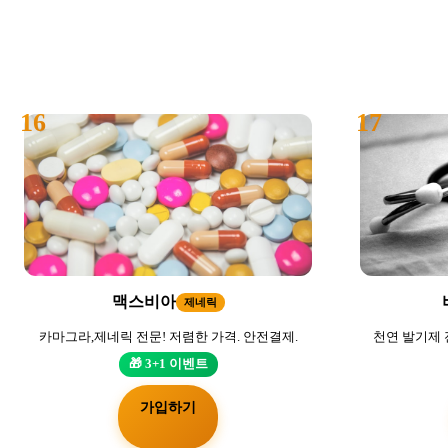
16
17
맥스비아
제네릭
카마그라,제네릭 전문! 저렴한 가격. 안전결제.
천연 발기제 
🎁 3+1 이벤트
가입하기