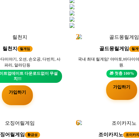
2
릴천지
골드몽릴게임
릴게임
릴게
다이야기, 오션, 손오공, 다빈치, 사
국내 최대 릴게임! 야마토,바다이
파리, 알라딘등
원.
 사이트업데이트 다운로드없이 무설
🎁 첫충 100%
치!!!
가입하기
가입하기
6
징어릴게임
조이카지노
황금성
조이카