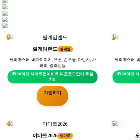
0
1
릴게임랜드
릴게임
체리마스터, 바다이야기, 오션, 손오공, 다빈치, 사
체리마스터, 바
파리, 알라딘등
🎁 20여개 사이트업데이트 다운로드없이 무설
🎁 20여개
치!!!
가입하기
4
5
야마토2026
오
야마토