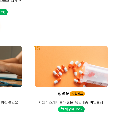
스포츠. 업계 최
30)
15
정력원
시알리스
처방전 불필요.
시알리스,레비트라 전문! 당일배송. 비밀포장.
🎁 재구매 15%