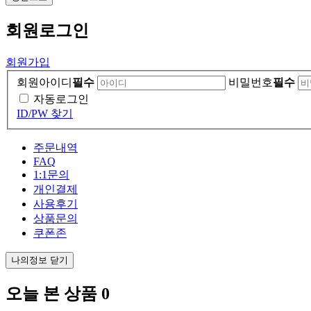
회원
로그인
회원가입
회원아이디
필수
비밀번호
필수
자동로그인
ID/PW 찾기
주문내역
FAQ
1:1문의
개인결제
사용후기
상품문의
쿠폰존
나의정보 닫기
오늘 본 상품
0