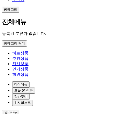
카테고리
전체메뉴
등록된 분류가 없습니다.
카테고리 닫기
히트상품
추천상품
최신상품
인기상품
할인상품
마이메뉴
오늘 본 상품
장바구니
위시리스트
상단으로