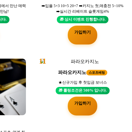
블에서 만난 매력
➡️입플 5+3 10+5 20+7 ➡️카지노 첫,매충전 5~10%
만남!
➡️실시간 리베이트 슬롯게임4%
니다.
🎁 상시 이벤트 진행합니다.
가입하기
11
파라오카지노
스포츠베팅
★신규가입 후 첫입금 보너스
🎁 롤링조건은 500% 입니다.
가입하기