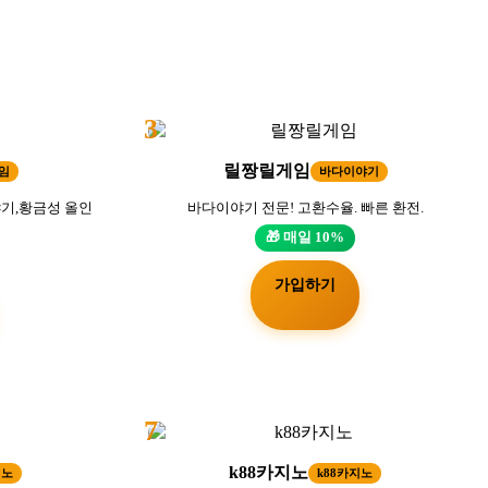
3
릴짱릴게임
임
바다이야기
야기,황금성 올인
바다이야기 전문! 고환수율. 빠른 환전.
🎁 매일 10%
가입하기
7
k88카지노
지노
k88카지노