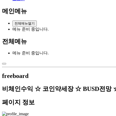
메인메뉴
전체메뉴열기
메뉴 준비 중입니다.
전체메뉴
메뉴 준비 중입니다.
freeboard
비체인수익 ☆ 코인약세장 ☆ BUSD전망 ☆
페이지 정보