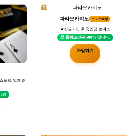
11
파라오카지노
스포츠베팅
★신규가입 후 첫입금 보너스
🎁 롤링조건은 500% 입니다.
가입하기
스포츠. 업계 최
30)