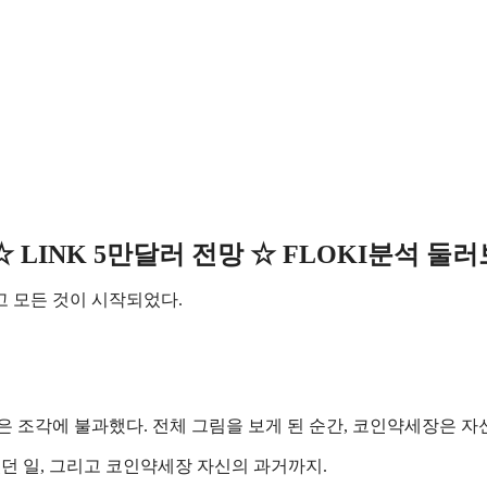
 LINK 5만달러 전망 ☆ FLOKI분석 둘
 모든 것이 시작되었다.
은 조각에 불과했다. 전체 그림을 보게 된 순간, 코인약세장은 
던 일, 그리고 코인약세장 자신의 과거까지.