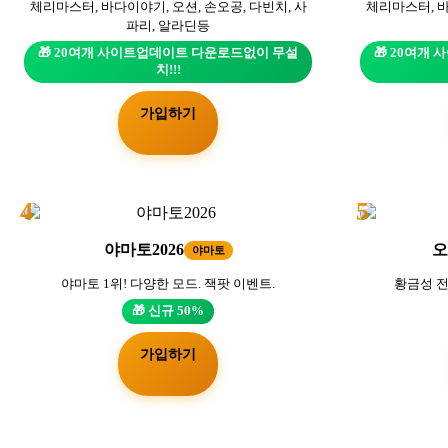
체리마스터, 바다이야기, 오션, 손오공, 다빈치, 사
체리마스터, 바
파리, 알라딘등
🎁 20여개 사이트업데이트 다운로드없이 무설
🎁 20여개
치!!!
가입하기
4
5
야마토2026
오
야마토
야마토 1위! 다양한 모드. 잭팟 이벤트.
황금성 전
🎁 신규 50%
가입하기