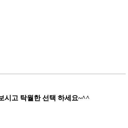
러보시고 탁월한 선택 하세요~^^