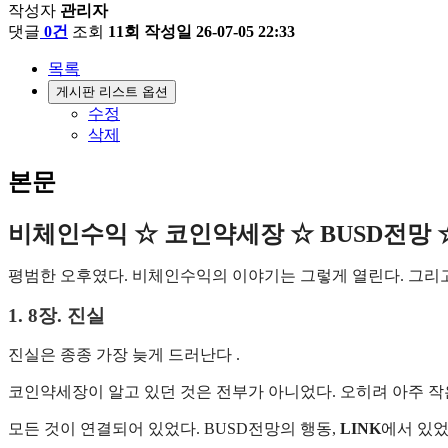
작성자
관리자
댓글
0건
조회
11회
작성일
26-07-05 22:33
목록
게시판 리스트 옵션
수정
삭제
본문
비체인수익 ☆ 코인약세장 ☆ BUSD전망 ☆
평범한 오후였다. 비체인수익의 이야기는 그렇게 열린다. 그리고
1. 8장. 진실
진실은 종종 가장 늦게 드러난다 .
코인약세장이 알고 있던 것은 전부가 아니었다. 오히려 아주 작
모든 것이 연결되어 있었다. BUSD전망의 행동,
LINK
에서 있었