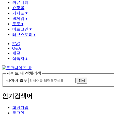
커뮤니티
쇼핑몰
카지노 ▾
릴게임 ▾
토토 ▾
비트코인 ▾
러브스토리 ▾
FAQ
Q&A
새글
접속자
2
사이트 내 전체검색
검색어 필수
검색
인기검색어
회원가입
로그인