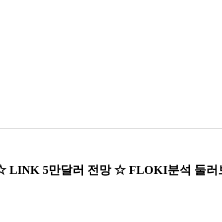
 LINK 5만달러 전망 ☆ FLOKI분석 둘