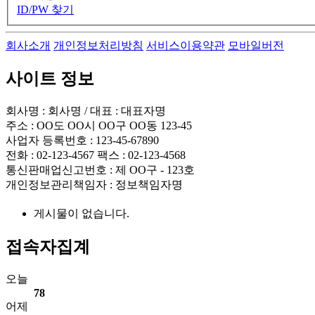
ID/PW 찾기
회사소개
개인정보처리방침
서비스이용약관
모바일버전
사이트 정보
회사명 : 회사명 / 대표 : 대표자명
주소 : OO도 OO시 OO구 OO동 123-45
사업자 등록번호 : 123-45-67890
전화 : 02-123-4567 팩스 : 02-123-4568
통신판매업신고번호 : 제 OO구 - 123호
개인정보관리책임자 : 정보책임자명
게시물이 없습니다.
접속자집계
오늘
78
어제