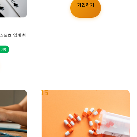
가입하기
스포츠. 업계 최
30)
15