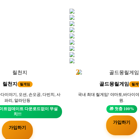
2
릴천지
골드몽릴게임
릴게임
릴게
다이야기, 오션, 손오공, 다빈치, 사
국내 최대 릴게임! 야마토,바다이
파리, 알라딘등
원.
 사이트업데이트 다운로드없이 무설
🎁 첫충 100%
치!!!
가입하기
가입하기