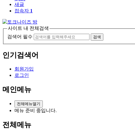
새글
접속자
1
사이트 내 전체검색
검색어 필수
검색
인기검색어
회원가입
로그인
메인메뉴
전체메뉴열기
메뉴 준비 중입니다.
전체메뉴