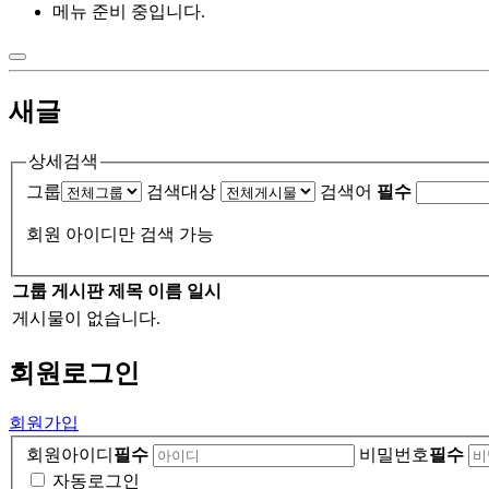
메뉴 준비 중입니다.
새글
상세검색
그룹
검색대상
검색어
필수
회원 아이디만 검색 가능
그룹
게시판
제목
이름
일시
게시물이 없습니다.
회원
로그인
회원가입
회원아이디
필수
비밀번호
필수
자동로그인