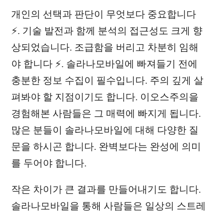
개인의 선택과 판단이 무엇보다 중요합니다
⚡. 기술 발전과 함께 분석의 접근성도 크게 향
상되었습니다. 조급함을 버리고 차분히 임해
야 합니다 ⚡. 솔라나모바일에 빠져들기 전에
충분한 정보 수집이 필수입니다. 주의 깊게 살
펴봐야 할 지점이기도 합니다. 이오스주의을
경험해본 사람들은 그 매력에 빠지게 됩니다.
많은 분들이 솔라나모바일에 대해 다양한 질
문을 하시곤 합니다. 완벽보다는 완성에 의미
를 두어야 합니다.
작은 차이가 큰 결과를 만들어내기도 합니다.
솔라나모바일을 통해 사람들은 일상의 스트레