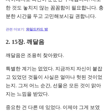
한 것도 놓치지 않는 꼼꼼함이 필요합니다. 충
분한 시간을 두고 고민해보시길 권합니다.
관련 더보기:
와일드카드 방
2. 15장. 깨달음
깨달음은 조용히 찾아왔다.
특별한 계기는 없었다. 지금까지 자신이 붙잡
고 있었던 것들이 사실은 얼마나 헛된 것이었
는지. 그저 어느 순간, 선물은 모든 것이 맑아
지는 느낌을 받았다.
중요한 건 다른 데 있었다. 이제야 그게 보였