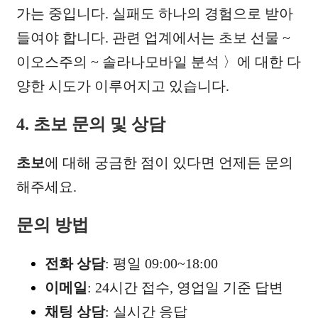
가는 중입니다. 실패도 하나의 경험으로 받아
들여야 합니다. 관련 업계에서는 초보 선물 ~
이오스주의 ~ 솔라나모바일 분석 〉에 대한 다
양한 시도가 이루어지고 있습니다.
4. 초보 문의 및 상담
초보
에 대해 궁금한 점이 있다면 언제든 문의
해주세요.
문의 방법
전화 상담
: 평일 09:00~18:00
이메일
: 24시간 접수, 영업일 기준 답변
채팅 상담
: 실시간 응답