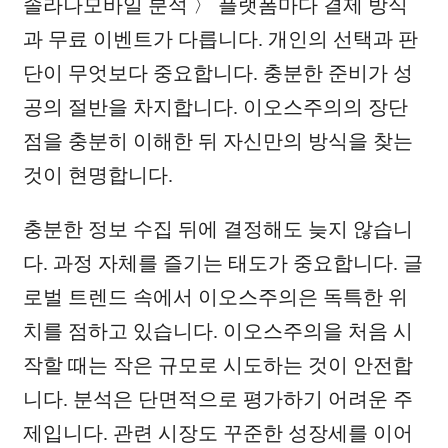
솔라나모바일 분석 〉 플랫폼마다 결제 방식
과 무료 이벤트가 다릅니다. 개인의 선택과 판
단이 무엇보다 중요합니다. 충분한 준비가 성
공의 절반을 차지합니다. 이오스주의의 장단
점을 충분히 이해한 뒤 자신만의 방식을 찾는
것이 현명합니다.
충분한 정보 수집 뒤에 결정해도 늦지 않습니
다. 과정 자체를 즐기는 태도가 중요합니다. 글
로벌 트렌드 속에서 이오스주의은 독특한 위
치를 점하고 있습니다. 이오스주의을 처음 시
작할 때는 작은 규모로 시도하는 것이 안전합
니다. 분석은 단면적으로 평가하기 어려운 주
제입니다. 관련 시장도 꾸준한 성장세를 이어