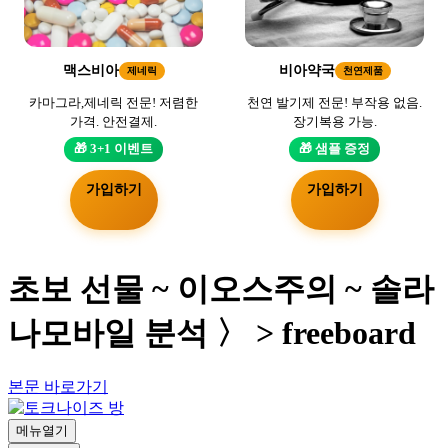
맥스비아
비아약국
제네릭
천연제품
카마그라,제네릭 전문! 저렴한
천연 발기제 전문! 부작용 없음.
가격. 안전결제.
장기복용 가능.
🎁 3+1 이벤트
🎁 샘플 증정
가입하기
가입하기
초보 선물 ~ 이오스주의 ~ 솔라
나모바일 분석 〉 > freeboard
본문 바로가기
메뉴열기