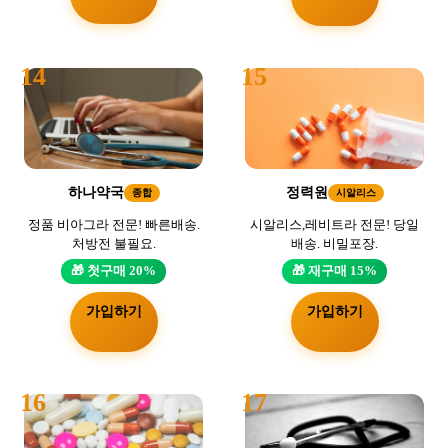
14
15
하나약국
정력원
종합
시알리스
정품 비아그라 전문! 빠른배송.
시알리스,레비트라 전문! 당일
처방전 불필요.
배송. 비밀포장.
🎁 첫구매 20%
🎁 재구매 15%
가입하기
가입하기
16
17