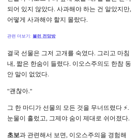
되어 있지 않았다. 사과해야 하는 건 알았지만,
어떻게 사과해야 할지 몰랐다.
관련 더보기:
불런 전망방
결국 선물은 그저 고개를 숙였다. 그리고 마침
내, 짧은 한숨이 들렸다. 이오스주의도 한참 동
안 말이 없었다.
"괜찮아."
그 한 마디가 선물의 모든 것을 무너뜨렸다 ⚡.
눈물이 흘렀고, 그제야 숨이 제대로 쉬어졌다.
초보
과 관련해서 보면, 이오스주의을 경험해