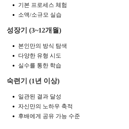
기본 프로세스 체험
소액/소규모 실습
성장기 (3~12개월)
본인만의 방식 탐색
다양한 유형 시도
실수를 통한 학습
숙련기 (1년 이상)
일관된 결과 달성
자신만의 노하우 축적
후배에게 공유 가능 수준