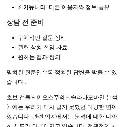
⚡
커뮤니티
: 다른 이용자와 정보 공유
상담 전 준비
구체적인 질문 정리
관련 상황 설명 자료
원하는 결과 정의
명확한 질문일수록 정확한 답변을 받을 수 있
습니다 .
초보 선물 ~ 이오스주의 ~ 솔라나모바일 분석
〉에는 우리가 미처 알지 못했던 다양한 면이
있습니다. 관련 업계에서는 분석에 대한 다양
한 시도가 이루어지고 있습니다. 객관적인 시