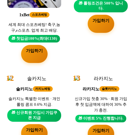
🎁 롤링조건은 500% 입니
다.
1xBet
스포츠베팅
가입하기
세계 최대 스포츠베팅! 축구,농
구,e스포츠. 업계 최고 배당.
🎁 첫입금100%(최대€130)
가입하기
12
13
솔카지노
라카지노
카지노베팅
슬롯카지노
솔카지노 특별한 이벤트 · 개인
신규가입 첫충 30% · 회원 가입
롤링 콤프 0.6% 지급.
후 첫 입금액에 대하여 30% 추
가 충전.
🎁 신규회원 가입시 가입쿠
폰 지급
🎁 이벤트 5% 진행합니다.
가입하기
가입하기