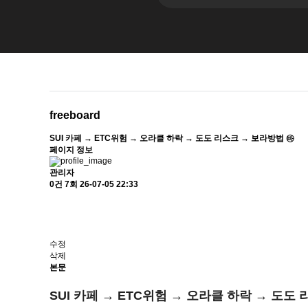
freeboard
SUI 카페 → ETC위험 → 오라클 하락 → 도도 리스크 → 보라방법 ㉳
페이지 정보
관리자
0건
7회
26-07-05 22:33
수정
삭제
본문
SUI 카페 → ETC위험 → 오라클 하락 → 도도