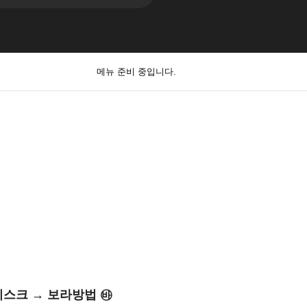
메뉴 준비 중입니다.
 리스크 → 보라방법 ㉳