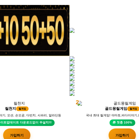
2
릴천지
골드몽릴게임
릴게임
릴게임
기, 오션, 손오공, 다빈치, 사파리, 알라딘등
국내 최대 릴게임! 야마토,바다이야기,
 사이트업데이트 다운로드없이 무설치!!!
🎁 첫충 100%
가입하기
가입하기