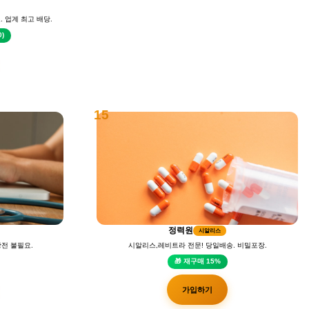
 업계 최고 배당.
)
15
정력원
시알리스
방전 불필요.
시알리스,레비트라 전문! 당일배송. 비밀포장.
🎁 재구매 15%
가입하기