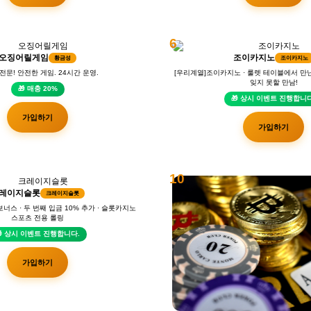
6
오징어릴게임
조이카지노
황금성
조이카지노
전문! 안전한 게임. 24시간 운영.
[우리계열]조이카지노 · 룰렛 테이블에서 만
잊지 못할 만남!
🎁 매충 20%
🎁 상시 이벤트 진행합니다
가입하기
가입하기
10
레이지슬롯
크레이지슬롯
보너스 · 두 번째 입금 10% 추가 · 슬롯카지노
스포츠 전용 롤링
🎁 상시 이벤트 진행합니다.
가입하기