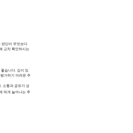
과 판단이 무엇보다
통해 교차 확인하시는
 좋습니다. 깊이 있
 평가하기 어려운 주
. 소통과 공유가 성
에 띄게 늘어나는 추