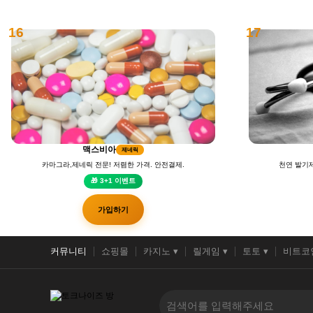
16
17
맥스비아
제네릭
카마그라,제네릭 전문! 저렴한 가격. 안전결제.
천연 발기제
🎁 3+1 이벤트
가입하기
커뮤니티
쇼핑몰
카지노 ▾
릴게임 ▾
토토 ▾
비트코인