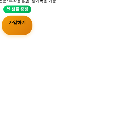
전문! 부작용 없음. 장기복용 가능.
🎁 샘플 증정
가입하기