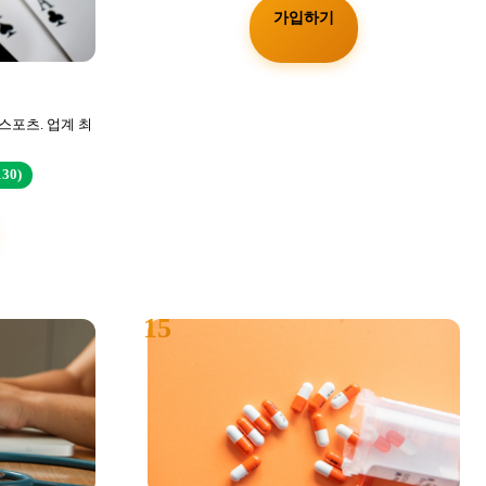
가입하기
스포츠. 업계 최
30)
15