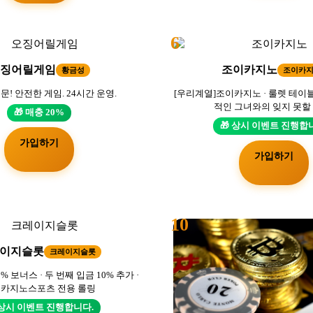
6
징어릴게임
조이카지노
황금성
조이카
문! 안전한 게임. 24시간 운영.
[우리계열]조이카지노 · 룰렛 테이
적인 그녀와의 잊지 못할 
🎁 매충 20%
🎁 상시 이벤트 진행합
가입하기
가입하기
10
이지슬롯
크레이지슬롯
% 보너스 · 두 번째 입금 10% 추가 ·
카지노스포츠 전용 롤링
 상시 이벤트 진행합니다.