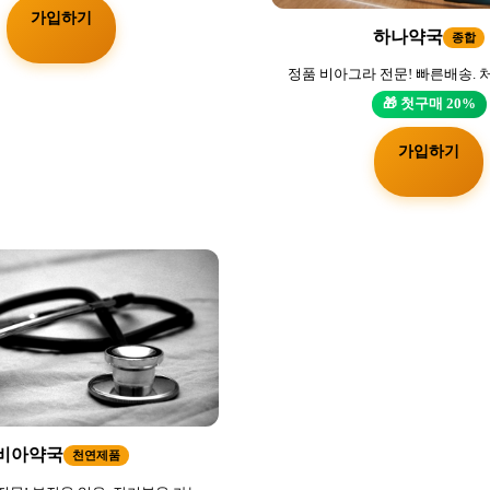
가입하기
하나약국
종합
정품 비아그라 전문! 빠른배송. 
🎁 첫구매 20%
가입하기
비아약국
천연제품