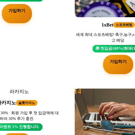
가입하기
1xBet
스포츠베팅
세계 최대 스포츠베팅! 축구,농구,e
고 배당.
🎁 첫입금100%(최대€1
가입하기
14
라카지노
슬롯카지노
30% · 회원 가입 후 첫 입금액에 대
하여 30% 추가 충전.
 이벤트 5% 진행합니다.