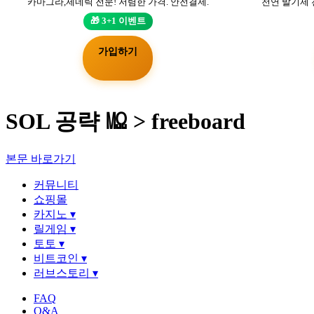
카마그라,제네릭 전문! 저렴한 가격. 안전결제.
천연 발기제 
🎁 3+1 이벤트
가입하기
SOL 공략 ㏁ > freeboard
본문 바로가기
커뮤니티
쇼핑몰
카지노 ▾
릴게임 ▾
토토 ▾
비트코인 ▾
러브스토리 ▾
FAQ
Q&A