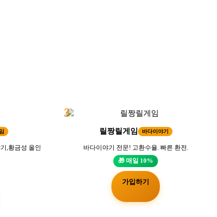
3
릴짱릴게임
임
바다이야기
야기,황금성 올인
바다이야기 전문! 고환수율. 빠른 환전.
🎁 매일 10%
가입하기