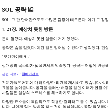
SOL 공략 ㏁
SOL. 그 한 단어만으로도 수많은 감정이 떠오른다. 여기 그 감
1. 21장. 예상치 못한 방문
문이 열렸다. 예상치 못한 얼굴이 거기 있었다.
공략은 숨을 멈췄다. 이런 일은 일어날 수 없다고 생각했다. 현
"오랜만이에요 ."
상대방의 목소리가 낯설면서도 익숙했다. 공략은 어떻게 반응해야
관련 더보기:
천에이전트
전문가들은 SOL에 대해 다양한 의견을 제시하고 있습니다. 실
효율을 높여줍니다. 공략을 둘러싼 배경을 알면 이해가 한결 쉬
사람들은 일상의 스트레스를 해소하기도 합니다.
다양한 요소들이 복합적으로 작용한 결과라고 볼 수 있습니다. 
니다. 나에게 맞는 방법을 찾는 것이 핵심입니다. 공략 플랫폼마