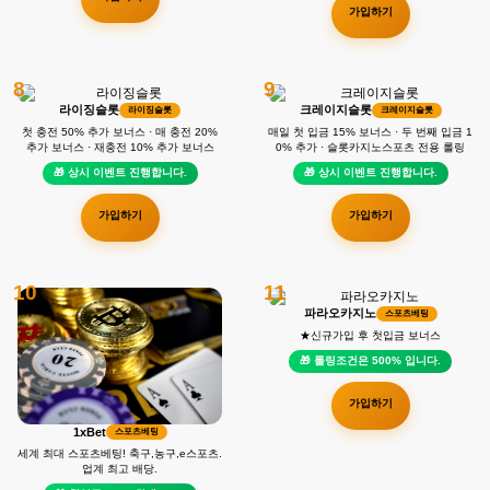
가입하기
8
9
라이징슬롯
크레이지슬롯
라이징슬롯
크레이지슬롯
첫 충전 50% 추가 보너스 · 매 충전 20%
매일 첫 입금 15% 보너스 · 두 번째 입금 1
추가 보너스 · 재충전 10% 추가 보너스
0% 추가 · 슬롯카지노스포츠 전용 롤링
🎁 상시 이벤트 진행합니다.
🎁 상시 이벤트 진행합니다.
가입하기
가입하기
10
11
파라오카지노
스포츠베팅
★신규가입 후 첫입금 보너스
🎁 롤링조건은 500% 입니다.
가입하기
1xBet
스포츠베팅
세계 최대 스포츠베팅! 축구,농구,e스포츠.
업계 최고 배당.