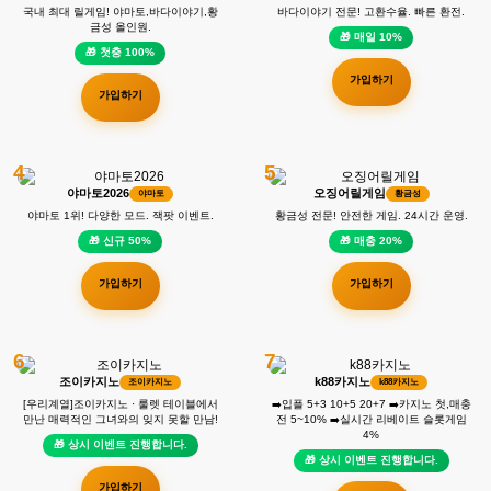
국내 최대 릴게임! 야마토,바다이야기,황
바다이야기 전문! 고환수율. 빠른 환전.
금성 올인원.
🎁 매일 10%
🎁 첫충 100%
가입하기
가입하기
4
5
야마토2026
오징어릴게임
야마토
황금성
야마토 1위! 다양한 모드. 잭팟 이벤트.
황금성 전문! 안전한 게임. 24시간 운영.
🎁 신규 50%
🎁 매충 20%
가입하기
가입하기
6
7
조이카지노
k88카지노
조이카지노
k88카지노
[우리계열]조이카지노 · 룰렛 테이블에서
➡️입플 5+3 10+5 20+7 ➡️카지노 첫,매충
만난 매력적인 그녀와의 잊지 못할 만남!
전 5~10% ➡️실시간 리베이트 슬롯게임
4%
🎁 상시 이벤트 진행합니다.
🎁 상시 이벤트 진행합니다.
가입하기