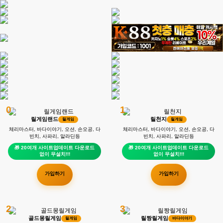
0
1
릴게임랜드
릴천지
릴게임
릴게임
체리마스터, 바다이야기, 오션, 손오공, 다
체리마스터, 바다이야기, 오션, 손오공, 다
빈치, 사파리, 알라딘등
빈치, 사파리, 알라딘등
🎁 20여개 사이트업데이트 다운로드
🎁 20여개 사이트업데이트 다운로드
없이 무설치!!!
없이 무설치!!!
가입하기
가입하기
2
3
골드몽릴게임
릴짱릴게임
릴게임
바다이야기