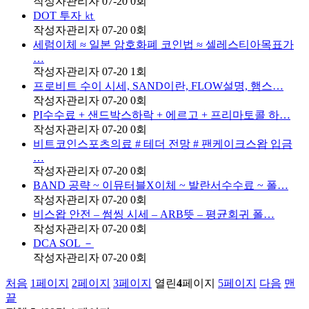
작성자
관리자
07-20
0
회
DOT 투자 ㏏
작성자
관리자
07-20
0
회
세럼이체 ≈ 일본 암호화폐 코인법 ≈ 셀레스티아목표가
…
작성자
관리자
07-20
1
회
프로비트 수이 시세, SAND이란, FLOW설명, 햄스…
작성자
관리자
07-20
0
회
PI수수료 + 샌드박스하락 + 에르고 + 프리마토콜 하…
작성자
관리자
07-20
0
회
비트코인스포츠의료 # 테더 전망 # 팬케이크스왑 입금
…
작성자
관리자
07-20
0
회
BAND 공략 ~ 이뮤터블X이체 ~ 발란서수수료 ~ 폴…
작성자
관리자
07-20
0
회
비스왑 안전 – 썸씽 시세 – ARB뜻 – 평균회귀 폴…
작성자
관리자
07-20
0
회
DCA SOL －
작성자
관리자
07-20
0
회
처음
1
페이지
2
페이지
3
페이지
열린
4
페이지
5
페이지
다음
맨
끝