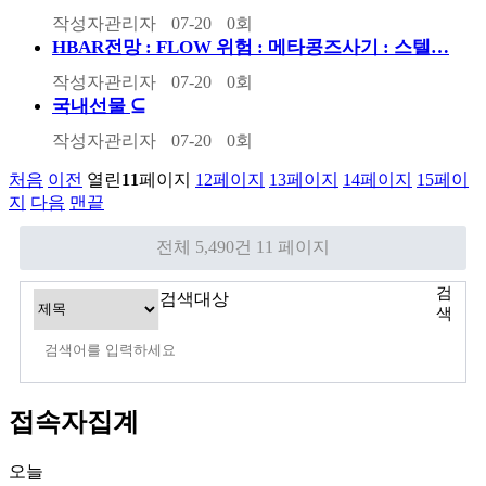
작성자
관리자
07-20
0
회
HBAR전망 : FLOW 위험 : 메타콩즈사기 : 스텔…
작성자
관리자
07-20
0
회
국내선물 ⊆
작성자
관리자
07-20
0
회
처음
이전
열린
11
페이지
12
페이지
13
페이지
14
페이지
15
페이
지
다음
맨끝
전체 5,490건
11 페이지
검
검색대상
색
접속자집계
오늘