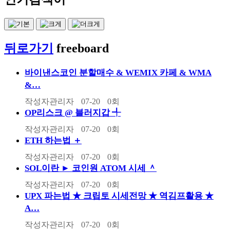
뒤로가기
freeboard
바이낸스코인 분할매수 & WEMIX 카페 & WMA
&…
작성자
관리자
07-20
0
회
OP리스크 @ 블러지갑 ╃
작성자
관리자
07-20
0
회
ETH 하는법 ＋
작성자
관리자
07-20
0
회
SOL이란 ► 코인원 ATOM 시세 ＾
작성자
관리자
07-20
0
회
UPX 파는법 ★ 크립토 시세전망 ★ 역김프활용 ★
A…
작성자
관리자
07-20
0
회