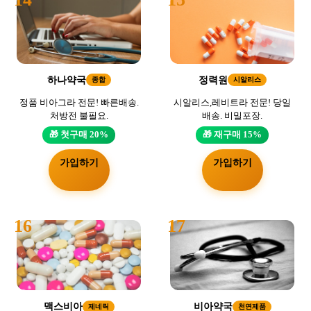
하나약국
정력원
종합
시알리스
정품 비아그라 전문! 빠른배송.
시알리스,레비트라 전문! 당일
처방전 불필요.
배송. 비밀포장.
🎁 첫구매 20%
🎁 재구매 15%
가입하기
가입하기
16
17
맥스비아
비아약국
제네릭
천연제품