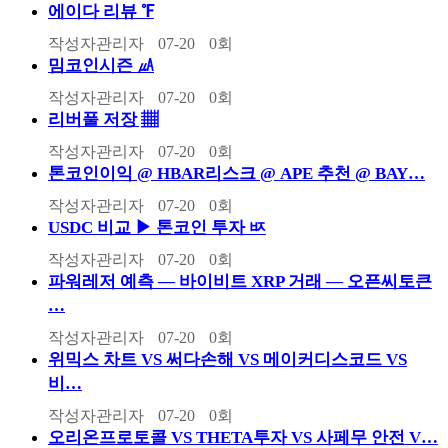
에이다 리뷰 ℉
작성자
관리자
07-20
0
회
밈코인시즌 ㎂
작성자
관리자
07-20
0
회
리버풀 저장 ▦
작성자
관리자
07-20
0
회
톤코인이익 @ HBAR리스크 @ APE 추천 @ BAY…
작성자
관리자
07-20
0
회
USDC 비교 ▶ 톤코인 투자 ㅶ
작성자
관리자
07-20
0
회
파워레저 예측 — 바이비트 XRP 거래 — 오픈씨토큰
…
작성자
관리자
07-20
0
회
위믹스 차트 VS 써다손해 VS 메이커디스코드 VS
비…
작성자
관리자
07-20
0
회
오리온프로토콜 VS THETA투자 VS 사페무 안전 V…