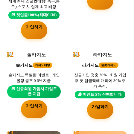
세계 최대 스포츠베팅! 축구,농
구,e스포츠. 업계 최고 배당.
🎁 첫입금100%(최대€130)
가입하기
12
13
솔카지노
라카지노
카지노베팅
슬롯카지노
솔카지노 특별한 이벤트 · 개인
신규가입 첫충 30% · 회원 가입
롤링 콤프 0.6% 지급.
후 첫 입금액에 대하여 30% 추
가 충전.
🎁 신규회원 가입시 가입쿠
폰 지급
🎁 이벤트 5% 진행합니다.
가입하기
가입하기
14
15