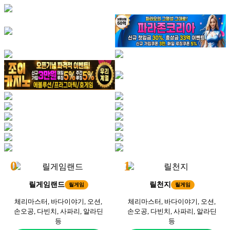
0
1
릴게임랜드
릴천지
릴게임
릴게임
체리마스터, 바다이야기, 오션,
체리마스터, 바다이야기, 오션,
손오공, 다빈치, 사파리, 알라딘
손오공, 다빈치, 사파리, 알라딘
등
등