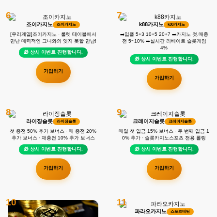
6
7
조이카지노
k88카지노
조이카지노
k88카지노
[우리계열]조이카지노 · 룰렛 테이블에서
➡️입플 5+3 10+5 20+7 ➡️카지노 첫,매충
만난 매력적인 그녀와의 잊지 못할 만남!
전 5~10% ➡️실시간 리베이트 슬롯게임
4%
🎁 상시 이벤트 진행합니다.
🎁 상시 이벤트 진행합니다.
가입하기
가입하기
8
9
라이징슬롯
크레이지슬롯
라이징슬롯
크레이지슬롯
첫 충전 50% 추가 보너스 · 매 충전 20%
매일 첫 입금 15% 보너스 · 두 번째 입금 1
추가 보너스 · 재충전 10% 추가 보너스
0% 추가 · 슬롯카지노스포츠 전용 롤링
🎁 상시 이벤트 진행합니다.
🎁 상시 이벤트 진행합니다.
가입하기
가입하기
10
11
파라오카지노
스포츠베팅