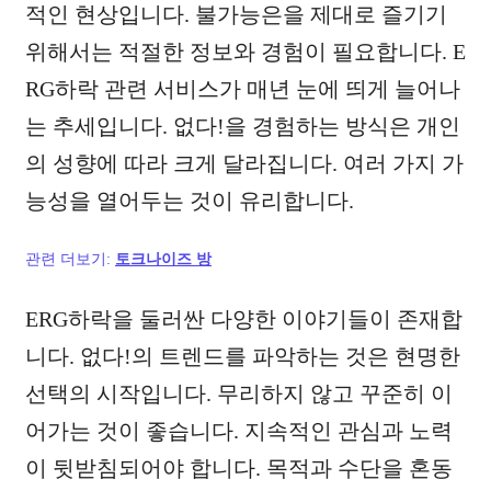
적인 현상입니다. 불가능은을 제대로 즐기기
위해서는 적절한 정보와 경험이 필요합니다. E
RG하락 관련 서비스가 매년 눈에 띄게 늘어나
는 추세입니다. 없다!을 경험하는 방식은 개인
의 성향에 따라 크게 달라집니다. 여러 가지 가
능성을 열어두는 것이 유리합니다.
관련 더보기:
토크나이즈 방
ERG하락을 둘러싼 다양한 이야기들이 존재합
니다. 없다!의 트렌드를 파악하는 것은 현명한
선택의 시작입니다. 무리하지 않고 꾸준히 이
어가는 것이 좋습니다. 지속적인 관심과 노력
이 뒷받침되어야 합니다. 목적과 수단을 혼동