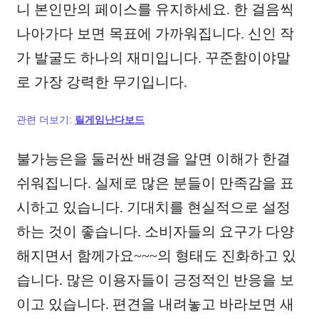
니 본인만의 페이스를 유지하세요. 한 걸음씩
나아가다 보면 목표에 가까워집니다. 신인 작
가 발굴도 하나의 재미입니다. 꾸준함이야말
로 가장 강력한 무기입니다.
관련 더보기:
릴게임난다보드
불가능은을 둘러싼 배경을 알면 이해가 한결
쉬워집니다. 실제로 많은 분들이 만족감을 표
시하고 있습니다. 기대치를 현실적으로 설정
하는 것이 좋습니다. 소비자들의 요구가 다양
해지면서 함께가요~~~의 형태도 진화하고 있
습니다. 많은 이용자들이 긍정적인 반응을 보
이고 있습니다. 편견을 내려놓고 바라보면 새