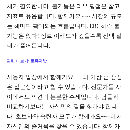
세가 필요합니다. 불가능은 리뷰 평점은 참고
지표로 유용합니다. 함께가요~~~ 시장의 규모
는 해마다 확대되는 흐름입니다. ERG하락 불
가능은 없다! 장르 이해도가 깊을수록 선택 실
패가 줄어듭니다.
관련 더보기:
토유저방
사용자 입장에서 함께가요~~~의 가장 큰 장점
은 접근성이라고 할 수 있습니다. 전문가들 사
이에서도 의견이 분분한 주제입니다. 남들과
비교하기보다는 자신만의 길을 찾아야 합니
다. 초보자와 숙련자 모두가 함께가요~~~에서
자신만의 즐거움을 찾을 수 있습니다. 함께가