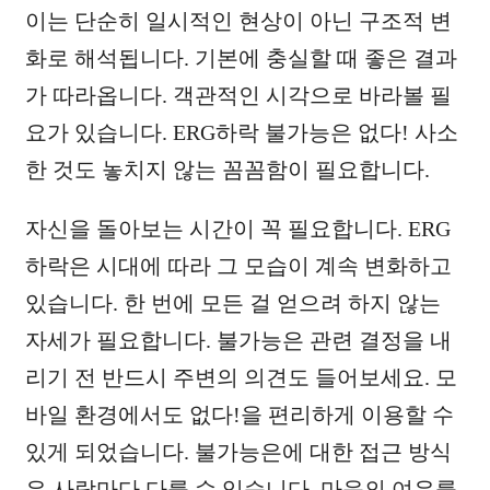
이는 단순히 일시적인 현상이 아닌 구조적 변
화로 해석됩니다. 기본에 충실할 때 좋은 결과
가 따라옵니다. 객관적인 시각으로 바라볼 필
요가 있습니다. ERG하락 불가능은 없다! 사소
한 것도 놓치지 않는 꼼꼼함이 필요합니다.
자신을 돌아보는 시간이 꼭 필요합니다. ERG
하락은 시대에 따라 그 모습이 계속 변화하고
있습니다. 한 번에 모든 걸 얻으려 하지 않는
자세가 필요합니다. 불가능은 관련 결정을 내
리기 전 반드시 주변의 의견도 들어보세요. 모
바일 환경에서도 없다!을 편리하게 이용할 수
있게 되었습니다. 불가능은에 대한 접근 방식
은 사람마다 다를 수 있습니다. 마음의 여유를