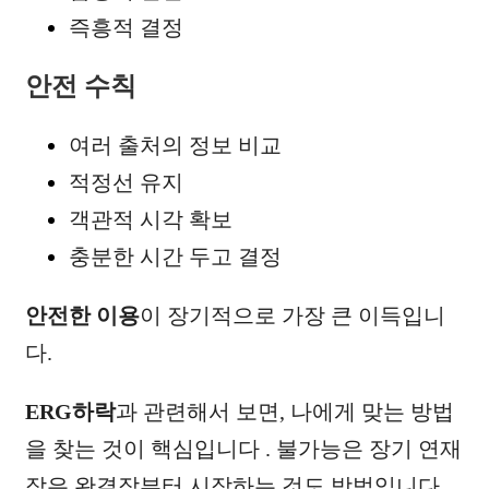
즉흥적 결정
안전 수칙
여러 출처의 정보 비교
적정선 유지
객관적 시각 확보
충분한 시간 두고 결정
안전한 이용
이 장기적으로 가장 큰 이득입니
다.
ERG하락
과 관련해서 보면, 나에게 맞는 방법
을 찾는 것이 핵심입니다 . 불가능은 장기 연재
작은 완결작부터 시작하는 것도 방법입니다.