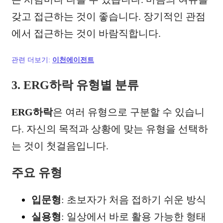
갖고 접근하는 것이 좋습니다. 장기적인 관점
에서 접근하는 것이 바람직합니다.
관련 더보기:
이천에이전트
3. ERG하락 유형별 분류
ERG하락
은 여러 유형으로 구분할 수 있습니
다. 자신의 목적과 상황에 맞는 유형을 선택하
는 것이 첫걸음입니다.
주요 유형
입문형
: 초보자가 처음 접하기 쉬운 방식
실용형
: 일상에서 바로 활용 가능한 형태