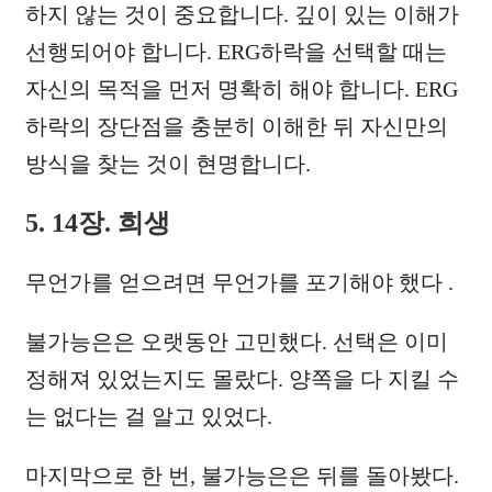
하지 않는 것이 중요합니다. 깊이 있는 이해가
선행되어야 합니다. ERG하락을 선택할 때는
자신의 목적을 먼저 명확히 해야 합니다. ERG
하락의 장단점을 충분히 이해한 뒤 자신만의
방식을 찾는 것이 현명합니다.
5. 14장. 희생
무언가를 얻으려면 무언가를 포기해야 했다 .
불가능은은 오랫동안 고민했다. 선택은 이미
정해져 있었는지도 몰랐다. 양쪽을 다 지킬 수
는 없다는 걸 알고 있었다.
마지막으로 한 번, 불가능은은 뒤를 돌아봤다.