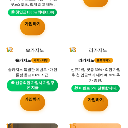
구,e스포츠. 업계 최고 배당.
🎁 첫입금100%(최대€130)
가입하기
12
13
솔카지노
라카지노
카지노베팅
슬롯카지노
솔카지노 특별한 이벤트 · 개인
신규가입 첫충 30% · 회원 가입
롤링 콤프 0.6% 지급.
후 첫 입금액에 대하여 30% 추
가 충전.
🎁 신규회원 가입시 가입쿠
폰 지급
🎁 이벤트 5% 진행합니다.
가입하기
가입하기
14
15