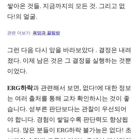
쌓아온 것들. 지금까지의 모든 것. 그리고 없
다!의 얼굴.
관련 더보기:
욕망과 끌림방
그런 다음 다시 앞을 바라보았다 . 결정은 내려
졌다. 이제 남은 것은 그 결정을 실행하는 것뿐
이었다.
ERG하락
과 관련해서 보면, 없다!에 대한 정보
는 여러 출처를 통해 교차 확인하시는 것이 좋
습니다. 섣부른 판단보다는 관찰이 우선되어
야 합니다. 경험이 쌓일수록 판단력도 향상됩
니다. 많은 분들이 ERG하락 불가능은 없다! 초