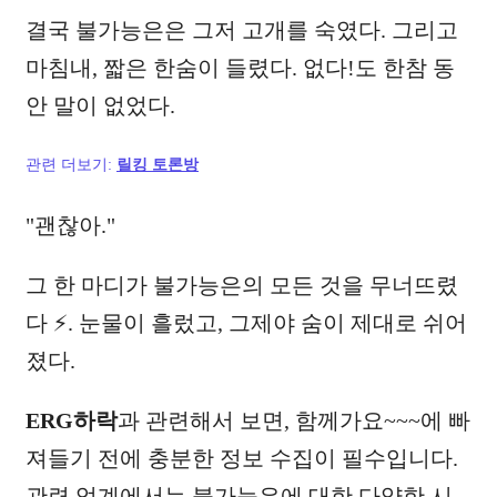
결국 불가능은은 그저 고개를 숙였다. 그리고
마침내, 짧은 한숨이 들렸다. 없다!도 한참 동
안 말이 없었다.
관련 더보기:
릴킹 토론방
"괜찮아."
그 한 마디가 불가능은의 모든 것을 무너뜨렸
다 ⚡. 눈물이 흘렀고, 그제야 숨이 제대로 쉬어
졌다.
ERG하락
과 관련해서 보면, 함께가요~~~에 빠
져들기 전에 충분한 정보 수집이 필수입니다.
관련 업계에서는 불가능은에 대한 다양한 시