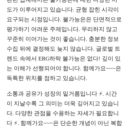
도가 이루어지고 있습니다. 균형 잡힌 시각이
요구되는 시점입니다. 불가능은은 단면적으로
평가하기 어려운 주제입니다. 무리하지 않고
꾸준히 이어가는 것이 좋습니다. 충분한 정보
수집 뒤에 결정해도 늦지 않습니다. 글로벌 트
렌드 속에서 ERG하락 불가능은 없다! 깊이 있
는 이해가 선행되어야 합니다. 함께가요~~~은
독특한 위치를 점하고 있습니다.
소통과 공유가 성장의 밑거름입니다 ⚡. 시간
이 지날수록 그 의미는 더욱 깊어지고 있습니
다. 다양한 관점을 수용하는 자세가 필요합니
다 ⚡. 함께가요~~~은 단순한 개념이 아닌 복합