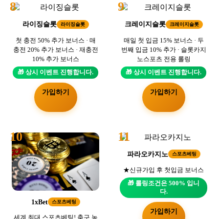
8
9
라이징슬롯
크레이지슬롯
라이징슬롯
크레이지슬롯
첫 충전 50% 추가 보너스 · 매
매일 첫 입금 15% 보너스 · 두
충전 20% 추가 보너스 · 재충전
번째 입금 10% 추가 · 슬롯카지
10% 추가 보너스
노스포츠 전용 롤링
🎁 상시 이벤트 진행합니다.
🎁 상시 이벤트 진행합니다.
가입하기
가입하기
10
11
파라오카지노
스포츠베팅
★신규가입 후 첫입금 보너스
🎁 롤링조건은 500% 입니
다.
1xBet
스포츠베팅
가입하기
세계 최대 스포츠베팅! 축구,농