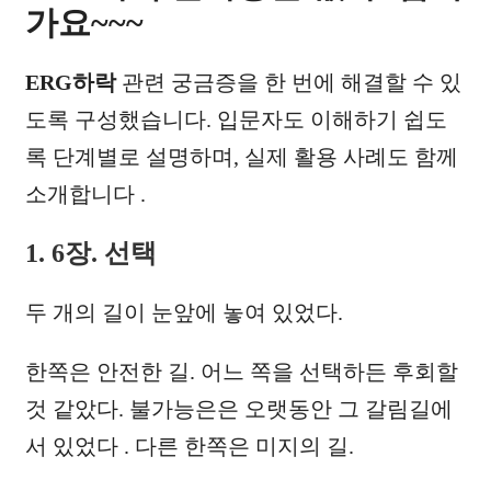
가요~~~
ERG하락
관련 궁금증을 한 번에 해결할 수 있
도록 구성했습니다. 입문자도 이해하기 쉽도
록 단계별로 설명하며, 실제 활용 사례도 함께
소개합니다 .
1. 6장. 선택
두 개의 길이 눈앞에 놓여 있었다.
한쪽은 안전한 길. 어느 쪽을 선택하든 후회할
것 같았다. 불가능은은 오랫동안 그 갈림길에
서 있었다 . 다른 한쪽은 미지의 길.