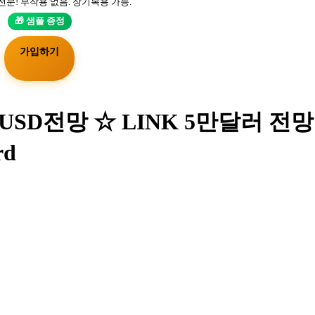
전문! 부작용 없음. 장기복용 가능.
🎁 샘플 증정
가입하기
SD전망 ☆ LINK 5만달러 전망
rd