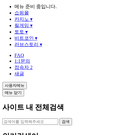
메뉴 준비 중입니다.
쇼핑몰
카지노 ▾
릴게임 ▾
토토 ▾
비트코인 ▾
러브스토리 ▾
FAQ
1:1문의
접속자
2
새글
사용자메뉴
메뉴 닫기
사이트 내 전체검색
검색