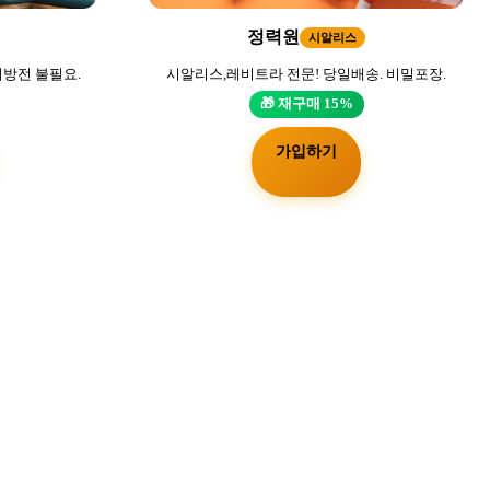
정력원
시알리스
처방전 불필요.
시알리스,레비트라 전문! 당일배송. 비밀포장.
🎁 재구매 15%
가입하기