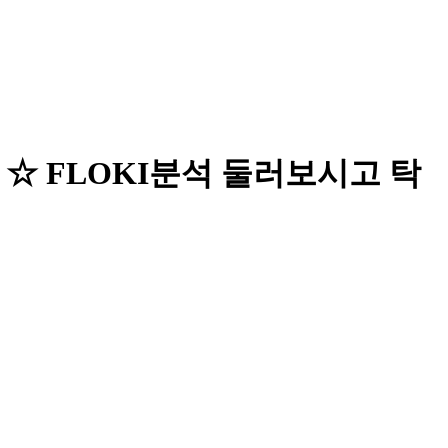
 ☆ FLOKI분석 둘러보시고 탁