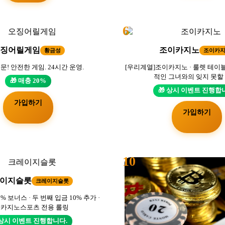
6
징어릴게임
조이카지노
황금성
조이카
문! 안전한 게임. 24시간 운영.
[우리계열]조이카지노 · 룰렛 테이
적인 그녀와의 잊지 못할 
🎁 매충 20%
🎁 상시 이벤트 진행합
가입하기
가입하기
10
이지슬롯
크레이지슬롯
% 보너스 · 두 번째 입금 10% 추가 ·
카지노스포츠 전용 롤링
 상시 이벤트 진행합니다.