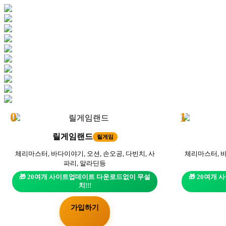
0
1
릴게임랜드
릴게임
체리마스터, 바다이야기, 오션, 손오공, 다빈치, 사
체리마스터, 바
파리, 알라딘등
🎁 20여개 사이트업데이트 다운로드없이 무설
🎁 20여개
치!!!
가입하기