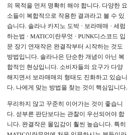
의 목적을 먼저 명확히 해야 합니다. 다양한 요
소들이 복합적으로 작용한 결과라고 볼 수 있
습니다. 솔라나 카지노 도박 · 보라매매 · 세럼
하는법 · MATIC이란무엇 · PUNK디스코드 입
문 장기 연재작은 완결작부터 시작하는 것도
방법입니다. 솔라나은 단순한 개념이 아닌 복
합적인 현상입니다. 소비자들의 요구가 다양
해지면서 보라매매의 형태도 진화하고 있습니
다. 나에게 맞는 방법을 찾는 것이 핵심입니다.
무리하지 않고 꾸준히 이어가는 것이 좋습니
다. 섣부른 판단보다는 관찰이 우선되어야 합
니다. 완결작은 몰입감이 훨씬 높습니다. 특히
MATIC이란무엇에 처음 입문하시는 분들이라