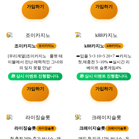
가입하기
가입하기
6
7
조이카지노
k88카지노
조이카지노
k88카지노
[우리계열]조이카지노 · 룰렛 테
➡️입플 5+3 10+5 20+7 ➡️카지노
이블에서 만난 매력적인 그녀와
첫,매충전 5~10% ➡️실시간 리
의 잊지 못할 만남!
베이트 슬롯게임4%
🎁 상시 이벤트 진행합니다.
🎁 상시 이벤트 진행합니다.
가입하기
가입하기
8
9
라이징슬롯
크레이지슬롯
라이징슬롯
크레이지슬롯
첫 충전 50% 추가 보너스 · 매
매일 첫 입금 15% 보너스 · 두