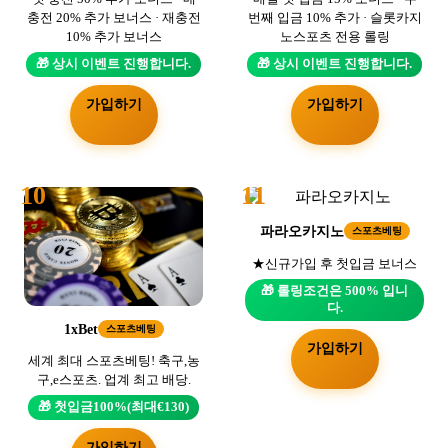
충전 20% 추가 보너스 · 재충전
번째 입금 10% 추가 · 슬롯카지
10% 추가 보너스
노스포츠 전용 롤링
🎁 상시 이벤트 진행합니다.
🎁 상시 이벤트 진행합니다.
가입하기
가입하기
10
11
파라오카지노
스포츠베팅
★신규가입 후 첫입금 보너스
🎁 롤링조건은 500% 입니
다.
1xBet
스포츠베팅
가입하기
세계 최대 스포츠베팅! 축구,농
구,e스포츠. 업계 최고 배당.
🎁 첫입금100%(최대€130)
가입하기