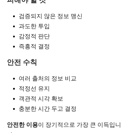
피해야 할 것
검증되지 않은 정보 맹신
과도한 투입
감정적 판단
즉흥적 결정
안전 수칙
여러 출처의 정보 비교
적정선 유지
객관적 시각 확보
충분한 시간 두고 결정
안전한 이용
이 장기적으로 가장 큰 이득입니