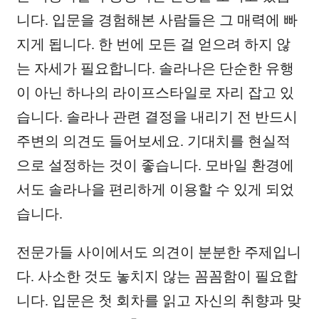
니다. 입문을 경험해본 사람들은 그 매력에 빠
지게 됩니다. 한 번에 모든 걸 얻으려 하지 않
는 자세가 필요합니다. 솔라나은 단순한 유행
이 아닌 하나의 라이프스타일로 자리 잡고 있
습니다. 솔라나 관련 결정을 내리기 전 반드시
주변의 의견도 들어보세요. 기대치를 현실적
으로 설정하는 것이 좋습니다. 모바일 환경에
서도 솔라나을 편리하게 이용할 수 있게 되었
습니다.
전문가들 사이에서도 의견이 분분한 주제입니
다. 사소한 것도 놓치지 않는 꼼꼼함이 필요합
니다. 입문은 첫 회차를 읽고 자신의 취향과 맞