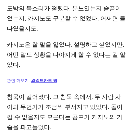
도박의 목소리가 떨렸다. 분노였는지 슬픔이
었는지, 카지노도 구분할 수 없었다. 어쩌면 둘
다였을지도.
카지노은 할 말을 잃었다. 설명하고 싶었지만,
어떤 말도 상황을 나아지게 할 수 없다는 걸 알
았다.
관련 더보기:
와일드카드 방
침묵이 길어졌다. 그 침묵 속에서, 두 사람 사
이의 무언가가 조금씩 부서지고 있었다. 돌이
킬 수 없을지도 모른다는 공포가 카지노의 가
슴을 파고들었다.