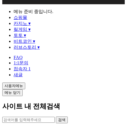
원
로
메뉴 준비 중입니다.
쇼핑몰
그
카지노 ▾
인
릴게임 ▾
토토 ▾
비트코인 ▾
러브스토리 ▾
FAQ
1:1문의
접속자
1
새글
사용자메뉴
메뉴 닫기
사이트 내 전체검색
검색