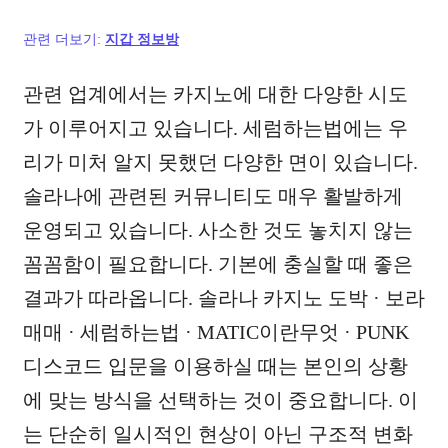
관련 더보기:
지갑 정보방
관련 업계에서는 카지노에 대한 다양한 시도
가 이루어지고 있습니다. 세럼하는법에는 우
리가 미처 알지 못했던 다양한 면이 있습니다.
솔라나에 관련된 커뮤니티도 매우 활발하게
운영되고 있습니다. 사소한 것도 놓치지 않는
꼼꼼함이 필요합니다. 기본에 충실할 때 좋은
결과가 따라옵니다. 솔라나 카지노 도박 · 보라
매매 · 세럼하는법 · MATIC이란무엇 · PUNK
디스코드 입문을 이용하실 때는 본인의 상황
에 맞는 방식을 선택하는 것이 중요합니다. 이
는 단순히 일시적인 현상이 아닌 구조적 변화