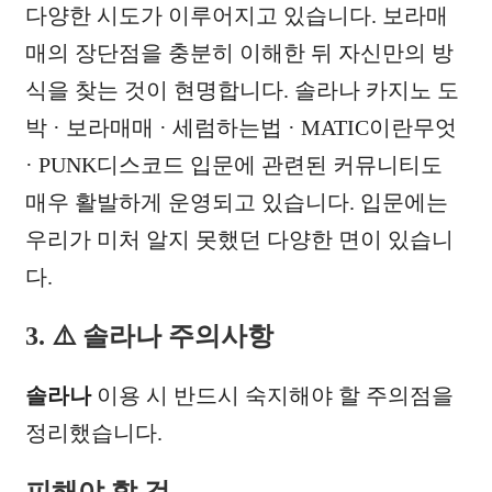
다양한 시도가 이루어지고 있습니다. 보라매
매의 장단점을 충분히 이해한 뒤 자신만의 방
식을 찾는 것이 현명합니다. 솔라나 카지노 도
박 · 보라매매 · 세럼하는법 · MATIC이란무엇
· PUNK디스코드 입문에 관련된 커뮤니티도
매우 활발하게 운영되고 있습니다. 입문에는
우리가 미처 알지 못했던 다양한 면이 있습니
다.
3. ⚠️ 솔라나 주의사항
솔라나
이용 시 반드시 숙지해야 할 주의점을
정리했습니다.