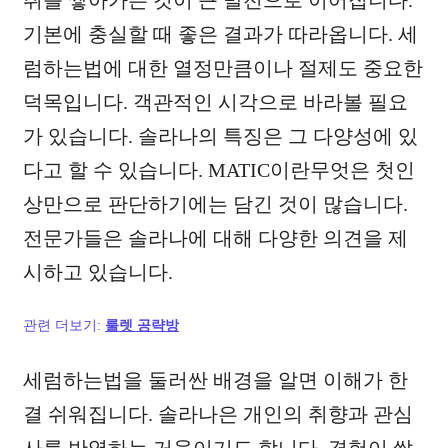
취를 쌓아가는 것이 큰 발전으로 이어집니다.
기본에 충실할 때 좋은 결과가 따라옵니다. 세
럼하는법에 대한 열정만큼이나 절제도 중요한
덕목입니다. 객관적인 시각으로 바라볼 필요
가 있습니다. 솔라나의 특징은 그 다양성에 있
다고 할 수 있습니다. MATIC이란무엇은 첫인
상만으로 판단하기에는 담긴 것이 많습니다.
전문가들은 솔라나에 대해 다양한 의견을 제
시하고 있습니다.
관련 더보기:
룰렛 공략방
세럼하는법을 둘러싼 배경을 알면 이해가 한
결 쉬워집니다. 솔라나은 개인의 취향과 관심