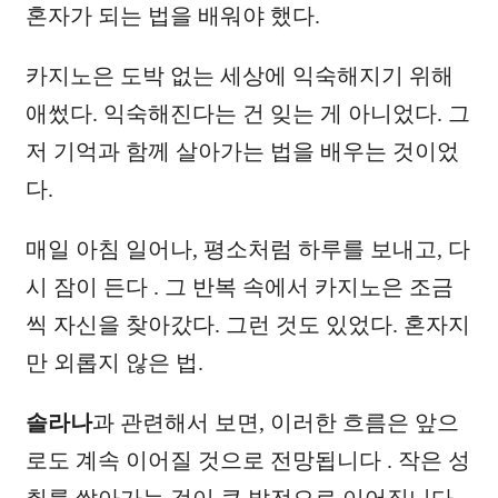
혼자가 되는 법을 배워야 했다.
카지노은 도박 없는 세상에 익숙해지기 위해
애썼다. 익숙해진다는 건 잊는 게 아니었다. 그
저 기억과 함께 살아가는 법을 배우는 것이었
다.
매일 아침 일어나, 평소처럼 하루를 보내고, 다
시 잠이 든다 . 그 반복 속에서 카지노은 조금
씩 자신을 찾아갔다. 그런 것도 있었다. 혼자지
만 외롭지 않은 법.
솔라나
과 관련해서 보면, 이러한 흐름은 앞으
로도 계속 이어질 것으로 전망됩니다 . 작은 성