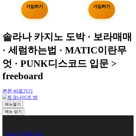
가입하기
가입하기
솔라나 카지노 도박 · 보라매매
· 세럼하는법 · MATIC이란무
엇 · PUNK디스코드 입문 >
freeboard
본문 바로가기
메뉴열기
메뉴 닫기
회
로그인
회원가입